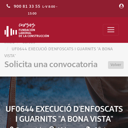
900 81 33 55
L-V 8:00 -
15:00
Inicio
Cursos
UF0644 EXECUCIÓ D'ENFOSCATS I GUARNITS "A BONA
VISTA"
Solicita una convocatoria
Volver
UF0644 EXECUCIÓ D'ENFOSCATS
I GUARNITS "A BONA VISTA"