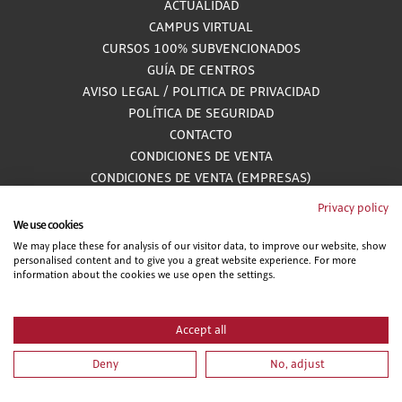
ACTUALIDAD
CAMPUS VIRTUAL
CURSOS 100% SUBVENCIONADOS
GUÍA DE CENTROS
AVISO LEGAL
/
POLITICA DE PRIVACIDAD
POLÍTICA DE SEGURIDAD
CONTACTO
CONDICIONES DE VENTA
CONDICIONES DE VENTA (EMPRESAS)
ALCANCE GESTIÓN DE DOCUMENTACIÓN
Privacy policy
We use cookies
We may place these for analysis of our visitor data, to improve our website, show
personalised content and to give you a great website experience. For more
900 81 33 55
information about the cookies we use open the settings.
Teléfono gratuito atendido por asesores especializados L-V 8:00 - 15:00
Accept all
Deny
No, adjust