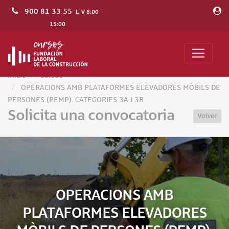
900 81 33 55
L-V 8:00 -
15:00
Inicio
Cursos
OPERACIONS AMB PLATAFORMES ELEVADORES MÒBILS DE
PERSONES (PEMP). CATEGORIES 3A I 3B
Solicita una convocatoria
Volver
OPERACIONS AMB
PLATAFORMES ELEVADORES