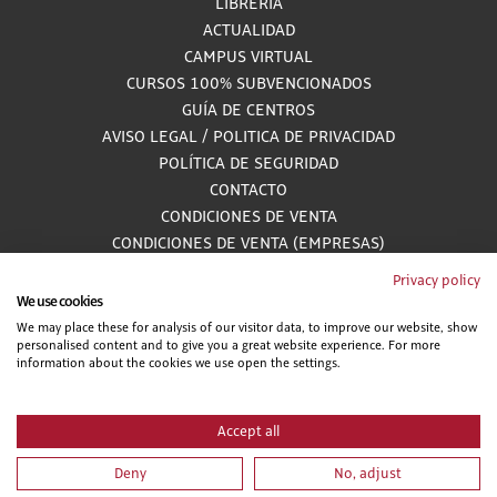
LIBRERÍA
ACTUALIDAD
CAMPUS VIRTUAL
CURSOS 100% SUBVENCIONADOS
GUÍA DE CENTROS
AVISO LEGAL
/
POLITICA DE PRIVACIDAD
POLÍTICA DE SEGURIDAD
CONTACTO
CONDICIONES DE VENTA
CONDICIONES DE VENTA (EMPRESAS)
ALCANCE GESTIÓN DE DOCUMENTACIÓN
Privacy policy
We use cookies
We may place these for analysis of our visitor data, to improve our website, show
personalised content and to give you a great website experience. For more
900 81 33 55
information about the cookies we use open the settings.
Teléfono gratuito atendido por asesores especializados L-V 8:00 - 15:00
Accept all
Deny
No, adjust