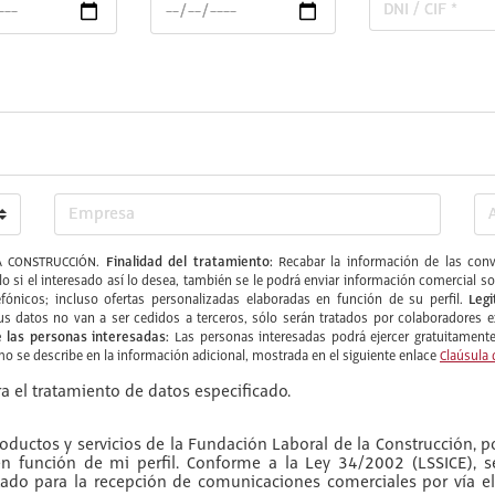
Finalidad del tratamiento:
 CONSTRUCCIÓN.
Recabar la información de las convo
ólo si el interesado así lo desea, también se le podrá enviar información comercia
Legi
fónicos; incluso ofertas personalizadas elaboradas en función de su perfil.
s datos no van a ser cedidos a terceros, sólo serán tratados por colaboradore
 las personas interesadas:
Las personas interesadas podrá ejercer gratuitamente 
omo se describe en la información adicional, mostrada en el siguiente enlace
Claúsula 
a el tratamiento de datos especificado.
ductos y servicios de la Fundación Laboral de la Construcción, po
 en función de mi perfil. Conforme a la Ley 34/2002 (LSSICE), 
do para la recepción de comunicaciones comerciales por vía el