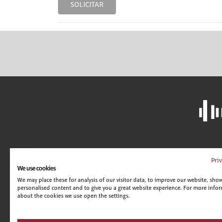
SOLICITAR
LIBRERÍA
A
Pri
We use cookies
CAMPUS VIRTUAL
C
We may place these for analysis of our visitor data, to improve our website, sho
GUÍA DE CENTROS
AV
personalised content and to give you a great website experience. For more info
POLÍTICA DE SEGURIDAD
C
about the cookies we use open the settings.
CONDICIONES DE VENTA
CONDICIONES DE VENTA (EMPRESAS)