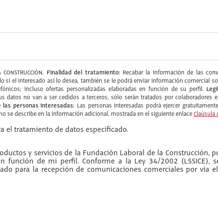
Finalidad del tratamiento:
 CONSTRUCCIÓN.
Recabar la información de las convo
ólo si el interesado así lo desea, también se le podrá enviar información comercia
Legi
fónicos; incluso ofertas personalizadas elaboradas en función de su perfil.
s datos no van a ser cedidos a terceros, sólo serán tratados por colaboradore
 las personas interesadas:
Las personas interesadas podrá ejercer gratuitamente 
omo se describe en la información adicional, mostrada en el siguiente enlace
Claúsula 
a el tratamiento de datos especificado.
ductos y servicios de la Fundación Laboral de la Construcción, po
 en función de mi perfil. Conforme a la Ley 34/2002 (LSSICE), 
do para la recepción de comunicaciones comerciales por vía el