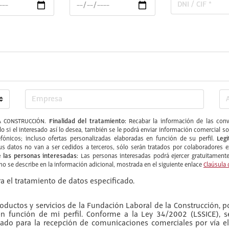
Finalidad del tratamiento:
 CONSTRUCCIÓN.
Recabar la información de las convo
ólo si el interesado así lo desea, también se le podrá enviar información comercia
Legi
fónicos; incluso ofertas personalizadas elaboradas en función de su perfil.
s datos no van a ser cedidos a terceros, sólo serán tratados por colaboradore
 las personas interesadas:
Las personas interesadas podrá ejercer gratuitamente 
omo se describe en la información adicional, mostrada en el siguiente enlace
Claúsula 
a el tratamiento de datos especificado.
ductos y servicios de la Fundación Laboral de la Construcción, po
 en función de mi perfil. Conforme a la Ley 34/2002 (LSSICE), 
do para la recepción de comunicaciones comerciales por vía el