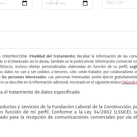
Finalidad del tratamiento:
 CONSTRUCCIÓN.
Recabar la información de las convo
ólo si el interesado así lo desea, también se le podrá enviar información comercia
Legi
fónicos; incluso ofertas personalizadas elaboradas en función de su perfil.
s datos no van a ser cedidos a terceros, sólo serán tratados por colaboradore
 las personas interesadas:
Las personas interesadas podrá ejercer gratuitamente 
omo se describe en la información adicional, mostrada en el siguiente enlace
Claúsula 
a el tratamiento de datos especificado.
ductos y servicios de la Fundación Laboral de la Construcción, po
 en función de mi perfil. Conforme a la Ley 34/2002 (LSSICE), 
do para la recepción de comunicaciones comerciales por vía el