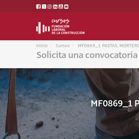
Inicio
Cursos
MF0869_1 PASTAS, MORTERO
Solicita una convocatoria
MF0869_1 P