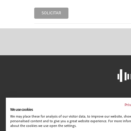
SOLICITAR
LIBRERÍA
A
Pri
We use cookies
CAMPUS VIRTUAL
C
We may place these for analysis of our visitor data, to improve our website, sho
GUÍA DE CENTROS
AV
personalised content and to give you a great website experience. For more info
POLÍTICA DE SEGURIDAD
C
about the cookies we use open the settings.