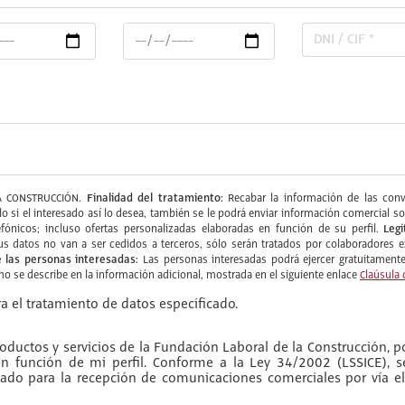
Finalidad del tratamiento:
 CONSTRUCCIÓN.
Recabar la información de las convo
ólo si el interesado así lo desea, también se le podrá enviar información comercia
Legi
fónicos; incluso ofertas personalizadas elaboradas en función de su perfil.
s datos no van a ser cedidos a terceros, sólo serán tratados por colaboradore
 las personas interesadas:
Las personas interesadas podrá ejercer gratuitamente 
omo se describe en la información adicional, mostrada en el siguiente enlace
Claúsula 
a el tratamiento de datos especificado.
ductos y servicios de la Fundación Laboral de la Construcción, po
 en función de mi perfil. Conforme a la Ley 34/2002 (LSSICE), 
do para la recepción de comunicaciones comerciales por vía el