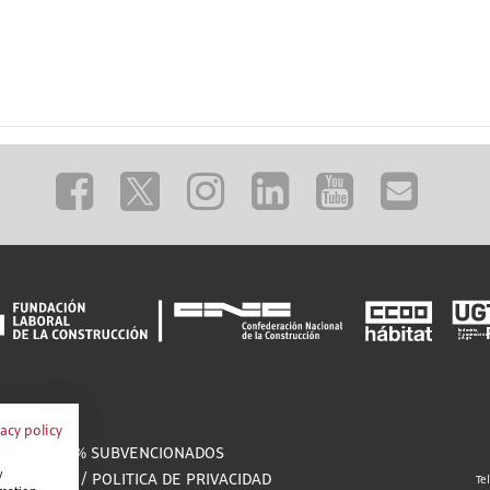
CTUALIDAD
vacy policy
URSOS 100% SUBVENCIONADOS
w
ISO LEGAL
/
POLITICA DE PRIVACIDAD
Te