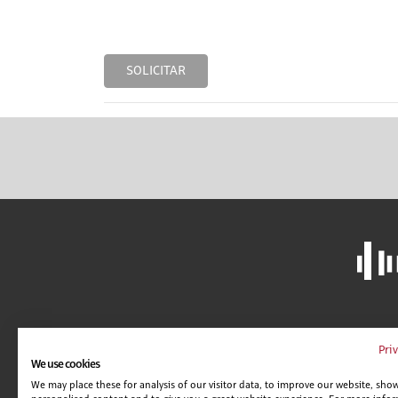
SOLICITAR
LIBRERÍA
A
Pri
We use cookies
CAMPUS VIRTUAL
C
We may place these for analysis of our visitor data, to improve our website, sho
GUÍA DE CENTROS
AV