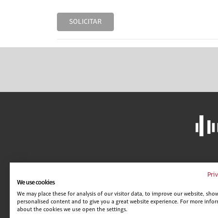
SOLICITAR
LIBRERÍA
A
Pri
We use cookies
CAMPUS VIRTUAL
C
We may place these for analysis of our visitor data, to improve our website, sho
GUÍA DE CENTROS
AV
personalised content and to give you a great website experience. For more info
POLÍTICA DE SEGURIDAD
C
about the cookies we use open the settings.