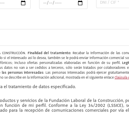
Finalidad del tratamiento:
 CONSTRUCCIÓN.
Recabar la información de las convo
ólo si el interesado así lo desea, también se le podrá enviar información comercia
Legi
fónicos; incluso ofertas personalizadas elaboradas en función de su perfil.
s datos no van a ser cedidos a terceros, sólo serán tratados por colaboradore
 las personas interesadas:
Las personas interesadas podrá ejercer gratuitamente 
omo se describe en la información adicional, mostrada en el siguiente enlace
Claúsula 
a el tratamiento de datos especificado.
ductos y servicios de la Fundación Laboral de la Construcción, po
 en función de mi perfil. Conforme a la Ley 34/2002 (LSSICE), 
do para la recepción de comunicaciones comerciales por vía el