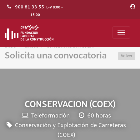
900 81 33 55
L-V 8:00 -
15:00
Inicio
Cursos
CONSERVACION (COEX)
Solicita una convocatoria
Volver
CONSERVACION (COEX)
Teleformación
60 horas
Conservación y Explotación de Carreteras
(COEX)