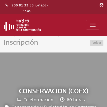
900 81 33 55
L-V 8:00 -
15:00
Inicio
Cursos
Conservacion (coex)
Inscripción
Volver
CONSERVACION (COEX)
Teleformación
60 horas