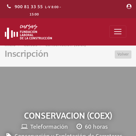
900 81 33 55
L-V 8:00 -
15:00
Inicio
Cursos
Conservacion (coex)
Inscripción
Volver
CONSERVACION (COEX)
Teleformación
60 horas