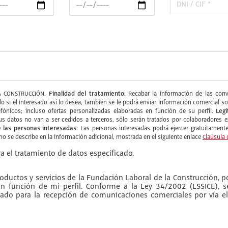
Finalidad del tratamiento:
 CONSTRUCCIÓN.
Recabar la información de las convo
ólo si el interesado así lo desea, también se le podrá enviar información comercia
Legi
fónicos; incluso ofertas personalizadas elaboradas en función de su perfil.
s datos no van a ser cedidos a terceros, sólo serán tratados por colaboradore
 las personas interesadas:
Las personas interesadas podrá ejercer gratuitamente 
omo se describe en la información adicional, mostrada en el siguiente enlace
Claúsula 
a el tratamiento de datos especificado.
ductos y servicios de la Fundación Laboral de la Construcción, po
 en función de mi perfil. Conforme a la Ley 34/2002 (LSSICE), 
do para la recepción de comunicaciones comerciales por vía el