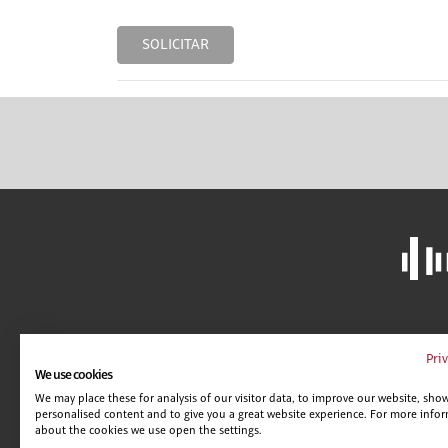
SOLICITAR
LIBRERÍA
A
Pri
We use cookies
CAMPUS VIRTUAL
C
We may place these for analysis of our visitor data, to improve our website, sho
GUÍA DE CENTROS
AV
personalised content and to give you a great website experience. For more info
POLÍTICA DE SEGURIDAD
C
about the cookies we use open the settings.