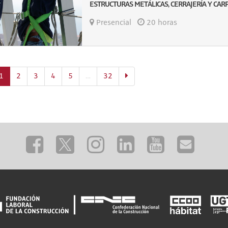
ESTRUCTURAS METÁLICAS, CERRAJERÍA Y CAR
Presencial
20 horas
(actual)
1
2
3
4
5
…
32