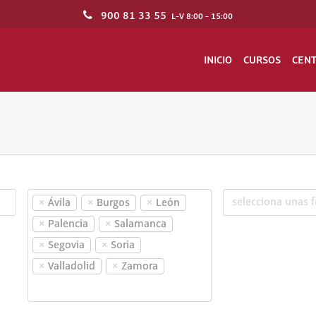
900 81 33 55
L-V 8:00 - 15:00
INICIO
CURSOS
CEN
×
×
×
Ávila
Burgos
León
×
×
Palencia
Salamanca
×
×
Segovia
Soria
×
×
Valladolid
Zamora