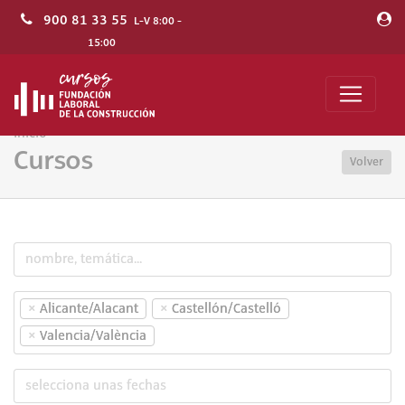
900 81 33 55
L-V 8:00 -
15:00
Inicio
Cursos
Volver
×
×
Alicante/Alacant
Castellón/Castelló
×
Valencia/València