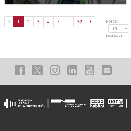
(actual)
1
2
3
4
5
…
32
Mostrar
resultados