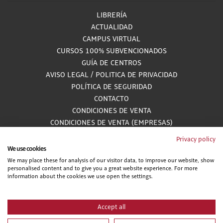
LIBRERÍA
ACTUALIDAD
CAMPUS VIRTUAL
CURSOS 100% SUBVENCIONADOS
GUÍA DE CENTROS
AVISO LEGAL
/
POLITICA DE PRIVACIDAD
POLÍTICA DE SEGURIDAD
CONTACTO
CONDICIONES DE VENTA
CONDICIONES DE VENTA (EMPRESAS)
ALCANCE GESTIÓN DE DOCUMENTACIÓN
Privacy policy
We use cookies
We may place these for analysis of our visitor data, to improve our website, show
personalised content and to give you a great website experience. For more
900 81 33 55
information about the cookies we use open the settings.
Teléfono gratuito atendido por asesores especializados L-V 8:00 - 15:00
Accept all