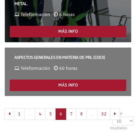
METAL.
Teleformación
6 horas
MÁS INFO
ASPECTOS GENERALES EN MATERIA DE PRL (COEX)
Teleformación
60 horas
MÁS INFO
(actual)
1
…
4
5
6
7
8
…
32
Mostrar
resultados