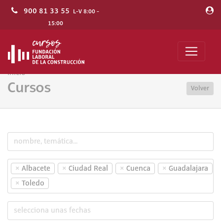
900 81 33 55
L-V 8:00 -
15:00
Inicio
Cursos
Volver
×
×
×
×
Albacete
Ciudad Real
Cuenca
Guadalajara
×
Toledo