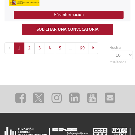
Más información
SOLICITAR UNA CONVOCATORIA
(actual)
1
2
3
4
5
…
69
Mostrar
resultados