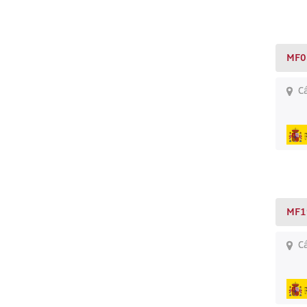
MF0
Cá
MF1
Cá