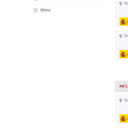
Ba
Otros
Ba
MF1
Ba