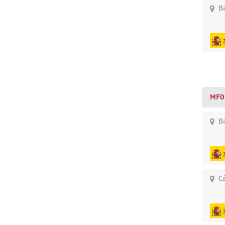
Ba
MF0
Ba
Cá