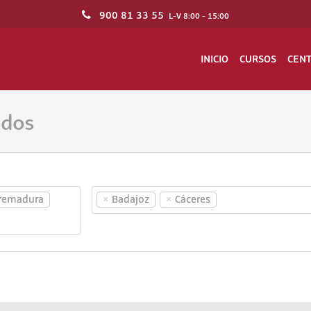
900 81 33 55
L-V 8:00 - 15:00
INICIO
CURSOS
CEN
ados
×
×
remadura
Badajoz
Cáceres