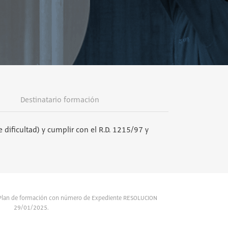
Destinatario formación
 dificultad) y cumplir con el R.D. 1215/97 y
l Plan de formación con número de Expediente RESOLUCION
29/01/2025.