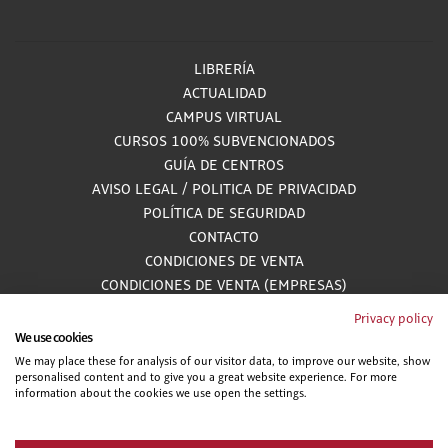
LIBRERÍA
ACTUALIDAD
CAMPUS VIRTUAL
CURSOS 100% SUBVENCIONADOS
GUÍA DE CENTROS
AVISO LEGAL
/
POLITICA DE PRIVACIDAD
POLÍTICA DE SEGURIDAD
CONTACTO
CONDICIONES DE VENTA
CONDICIONES DE VENTA (EMPRESAS)
ALCANCE GESTIÓN DE DOCUMENTACIÓN
Privacy policy
We use cookies
We may place these for analysis of our visitor data, to improve our website, show
personalised content and to give you a great website experience. For more
900 81 33 55
information about the cookies we use open the settings.
Teléfono gratuito atendido por asesores especializados L-V 8:00 - 15:00