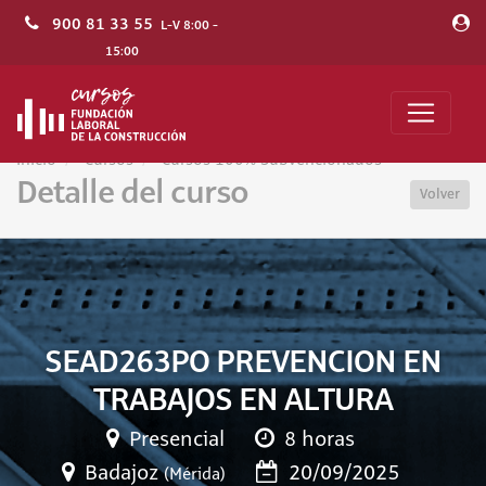
900 81 33 55
L-V 8:00 -
15:00
Inicio
Cursos
Cursos 100% Subvencionados
Detalle del curso
Volver
SEAD263PO PREVENCION EN
TRABAJOS EN ALTURA
Presencial
8 horas
Badajoz
20/09/2025
(Mérida)