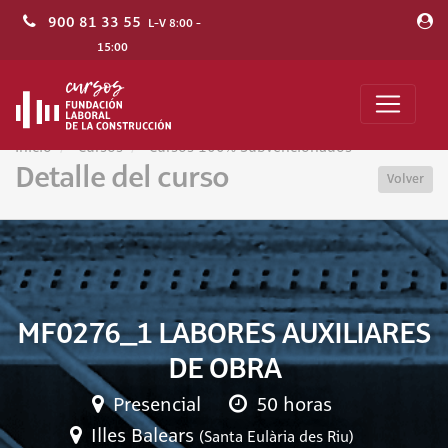
900 81 33 55
L-V 8:00 -
15:00
Inicio
Cursos
Cursos 100% Subvencionados
Detalle del curso
Volver
MF0276_1 LABORES AUXILIARES
DE OBRA
Presencial
50 horas
Illes Balears
(Santa Eulària des Riu)