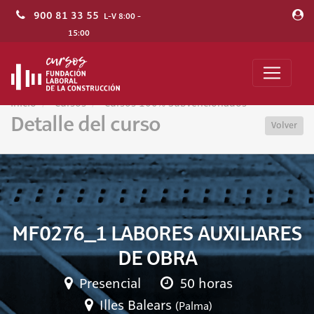
900 81 33 55
L-V 8:00 -
15:00
Inicio
Cursos
Cursos 100% Subvencionados
Detalle del curso
Volver
MF0276_1 LABORES AUXILIARES
DE OBRA
Presencial
50 horas
Illes Balears
(Palma)