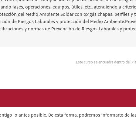
ica correspondiente, cumpliendo el plan de prevención de riesgos l
ando fases, operaciones, equipos, útiles. etc., atendiendo a crite
tección del Medio Ambiente.Soldar con oxigás chapas, perfiles y t
ción de Riesgos Laborales y protección del Medio Ambiente.Proyec
cificaciones y normas de Prevención de Riesgos Laborales y prote
Este curso se encuadra dentro del 
ontigo lo antes posible. De esta forma, podremos informarte de las