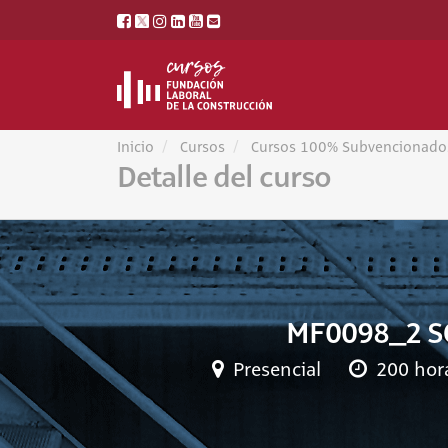
Inicio
Cursos
Cursos 100% Subvencionado
Detalle del curso
MF0098_2 S
Presencial
200 hor