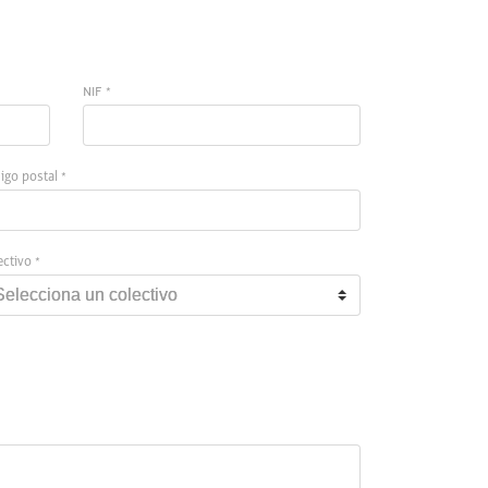
NIF *
igo postal *
ectivo *