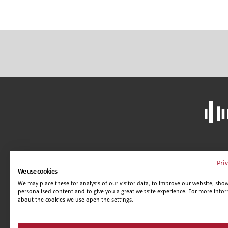
LIBRERÍA
A
Pri
We use cookies
CAMPUS VIRTUAL
C
We may place these for analysis of our visitor data, to improve our website, sho
GUÍA DE CENTROS
AV
personalised content and to give you a great website experience. For more info
POLÍTICA DE SEGURIDAD
C
about the cookies we use open the settings.
CONDICIONES DE VENTA
CONDICIONES DE VENTA (EMPRESAS)