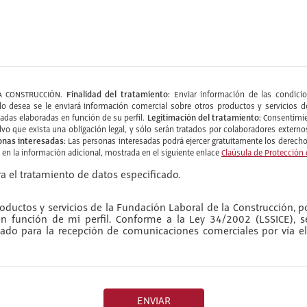
Finalidad del tratamiento:
A CONSTRUCCIÓN.
Enviar información de las condicion
do lo desea se le enviará información comercial sobre otros productos y servic
Legitimación del tratamiento:
zadas elaboradas en función de su perfil.
Consentimie
alvo que exista una obligación legal, y sólo serán tratados por colaboradores ext
onas interesadas:
Las personas interesadas podrá ejercer gratuitamente los derechos
e en la información adicional, mostrada en el siguiente enlace
Claúsula de Protección
a el tratamiento de datos especificado.
ductos y servicios de la Fundación Laboral de la Construcción, po
 en función de mi perfil. Conforme a la Ley 34/2002 (LSSICE), 
do para la recepción de comunicaciones comerciales por vía el
ENVIAR