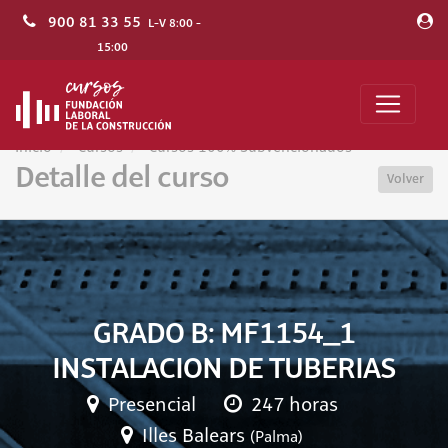
900 81 33 55
L-V 8:00 -
15:00
Inicio
Cursos
Cursos 100% Subvencionados
Detalle del curso
Volver
GRADO B: MF1154_1
INSTALACION DE TUBERIAS
Presencial
247 horas
Illes Balears
(Palma)