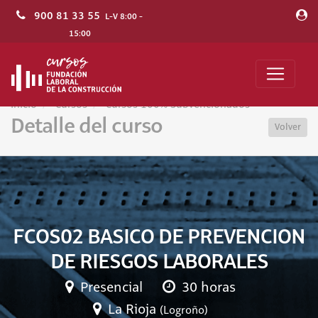
900 81 33 55
L-V 8:00 -
15:00
Inicio
Cursos
Cursos 100% Subvencionados
Detalle del curso
Volver
FCOS02 BASICO DE PREVENCION
DE RIESGOS LABORALES
Presencial
30 horas
La Rioja
(Logroño)