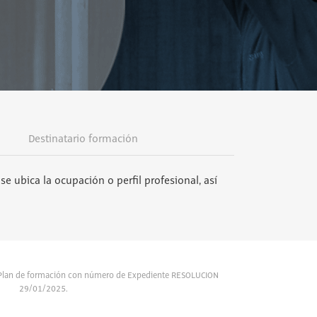
Destinatario formación
se ubica la ocupación o perfil profesional, así
l Plan de formación con número de Expediente RESOLUCION
29/01/2025.