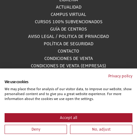
LIBRERÍA
ACTUALIDAD
CAMPUS VIRTUAL
CURSOS 100% SUBVENCIONADOS
GUÍA DE CENTROS
AVISO LEGAL
/
POLITICA DE PRIVACIDAD
POLÍTICA DE SEGURIDAD
CONTACTO
CONDICIONES DE VENTA
CONDICIONES DE VENTA (EMPRESAS)
ALCANCE GESTIÓN DE DOCUMENTACIÓN
Privacy policy
We use cookies
We may place these for analysis of our visitor data, to improve our website, show
personalised content and to give you a great website experience. For more
900 81 33 55
information about the cookies we use open the settings.
Teléfono gratuito atendido por asesores especializados L-V 8:00 - 15:00
Accept all
Deny
No, adjust