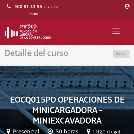
900 81 33 55
L-V 8:00 -
15:00
Inicio
Cursos
Cursos 100% Subvencionados
Detalle del curso
Volver
EOCQ015PO OPERACIONES DE
MINICARGADORA -
MINIEXCAVADORA
Presencial
50 horas
Lugo
(Lugo)