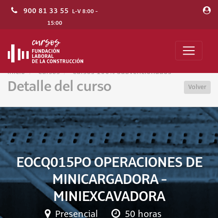
900 81 33 55
L-V 8:00 -
15:00
Inicio
Cursos
Cursos 100% Subvencionados
Detalle del curso
Volver
EOCQ015PO OPERACIONES DE
MINICARGADORA -
MINIEXCAVADORA
Presencial
50 horas