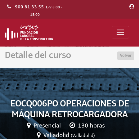
900 81 33 55
L-V 8:00 -
15:00
Inicio
Cursos
Cursos 100% Subvencionados
Detalle del curso
Volver
EOCQ006PO OPERACIONES DE
MÁQUINA RETROCARGADORA
Presencial
130 horas
Valladolid
(Valladolid)