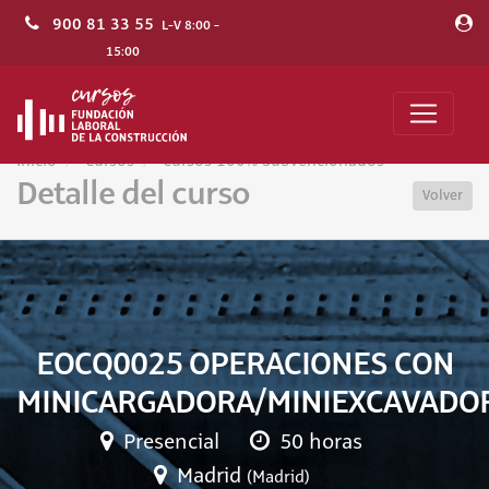
900 81 33 55
L-V 8:00 -
15:00
Inicio
Cursos
Cursos 100% Subvencionados
Detalle del curso
Volver
EOCQ0025 OPERACIONES CON
MINICARGADORA/MINIEXCAVADO
Presencial
50 horas
Madrid
(Madrid)