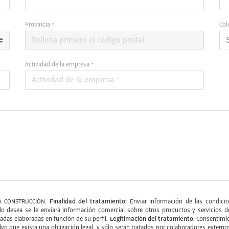
Provincia *
Col
Actividad de la empresa *
Finalidad del tratamiento:
A CONSTRUCCIÓN.
Enviar información de las condicion
do lo desea se le enviará información comercial sobre otros productos y servic
Legitimación del tratamiento:
zadas elaboradas en función de su perfil.
Consentimie
alvo que exista una obligación legal, y sólo serán tratados por colaboradores ext