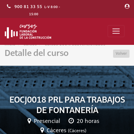
900 81 33 55
L-V 8:00 -
15:00
Inicio
Cursos
Cursos 100% Subvencionados
Detalle del curso
Volver
EOCJ0018 PRL PARA TRABAJOS
DE FONTANERÍA
Presencial
20 horas
Cáceres
(Cáceres)