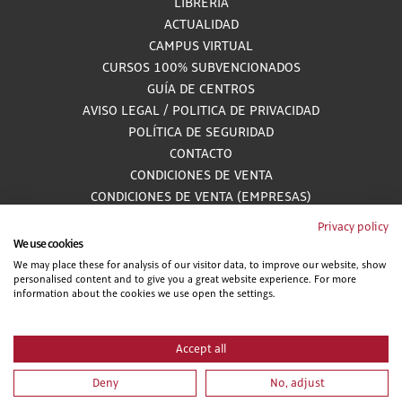
LIBRERÍA
ACTUALIDAD
CAMPUS VIRTUAL
CURSOS 100% SUBVENCIONADOS
GUÍA DE CENTROS
AVISO LEGAL
/
POLITICA DE PRIVACIDAD
POLÍTICA DE SEGURIDAD
CONTACTO
CONDICIONES DE VENTA
CONDICIONES DE VENTA (EMPRESAS)
ALCANCE GESTIÓN DE DOCUMENTACIÓN
Privacy policy
We use cookies
We may place these for analysis of our visitor data, to improve our website, show
personalised content and to give you a great website experience. For more
900 81 33 55
information about the cookies we use open the settings.
Teléfono gratuito atendido por asesores especializados L-V 8:00 - 15:00
Accept all
Deny
No, adjust