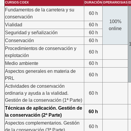
CURSOS COEX
DURACIÓN
OPERARIOS/AS
E
Fundamentos de la carretera y su
60 h
conservación
100%
Vialidad
60 h
online
Seguridad y señalización
60 h
Conservación
60 h
Procedimientos de conservación y
60 h
explotación
Medio ambiente
60 h
Aspectos generales en materia de
60 h
PRL
Actividades de conservación
ordinaria y ayuda a la vialidad.
60 h
Gestión de la conservación (1ª Parte)
Técnicas de aplicación. Gestión de
60 h
la conservación (2ª Parte)
Aspectos complementarios. Gestión
60 h
de la conservación (3ª Parte)