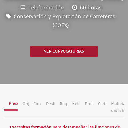
Teleformación
60 horas
Conservación y Explotación de Carreteras
(COEX)
VER CONVOCATORIAS
Presentación
Objetivos
Contenidos
Destinatarios
Requisitos
Metodología
Profesorado
Certificación
Material
didáctic
¿Necesitas formación para desempeñar las funciones de