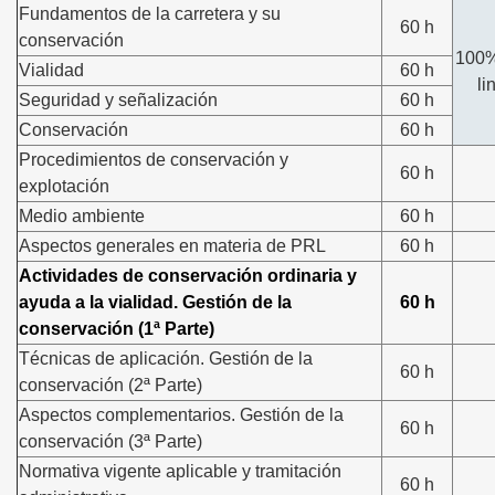
Fundamentos de la carretera y su
60 h
conservación
100
Vialidad
60 h
li
Seguridad y señalización
60 h
Conservación
60 h
Procedimientos de conservación y
60 h
explotación
Medio ambiente
60 h
Aspectos generales en materia de PRL
60 h
Actividades de conservación ordinaria y
ayuda a la vialidad. Gestión de la
60 h
conservación (1ª Parte)
Técnicas de aplicación. Gestión de la
60 h
conservación (2ª Parte)
Aspectos complementarios. Gestión de la
60 h
conservación (3ª Parte)
Normativa vigente aplicable y tramitación
60 h