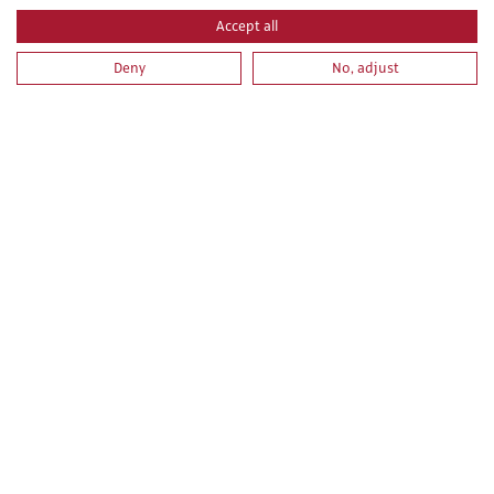
Accept all
Deny
No, adjust
PROCEDIMIENTOS Y TÉCNICAS DE ACCESO Y
POSICIONAMIENTO MEDIANTE CUERDAS (TRABAJOS
VERTICALES). NIVEL II