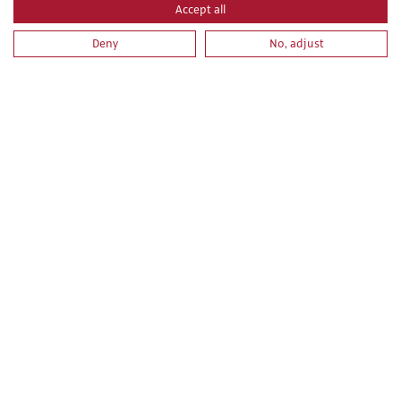
Accept all
OPERADOR DE GRÚA MÓVIL (CARNÉ TIPO A. TEÓRICO
Deny
No, adjust
PRÁCTICO)
OPERACIONES CON GRÚA TORRE