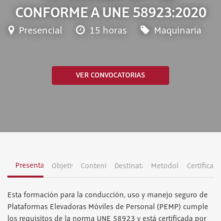
CONFORME A UNE 58923:2020
Presencial
15 horas
Maquinaria
VER CONVOCATORIAS
Presentación
Objetivos
Contenidos
Destinatarios
Metodología
Certificac
Esta formación para la conducción, uso y manejo seguro de
Plataformas Elevadoras Móviles de Personal (PEMP) cumple
los requisitos de la norma UNE 58923 y está certificada por