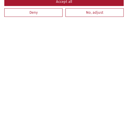
Accept all
Deny
No, adjust
PRL PARA OPERADORES DE APARATOS ELEVADORES.
PARTE ESPECIFICA