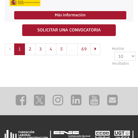
Más información
SOLICITAR UNA CONVOCATORIA
(actual)
1
2
3
4
5
…
69
Mostrar
resultados