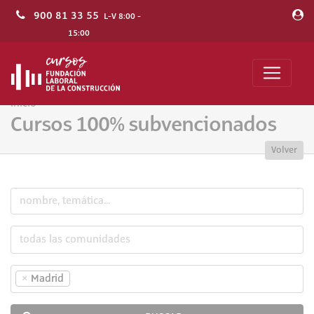
900 81 33 55
L-V 8:00 -
15:00
Inicio
Cursos 100% subvencionados
Volver
×
Madrid