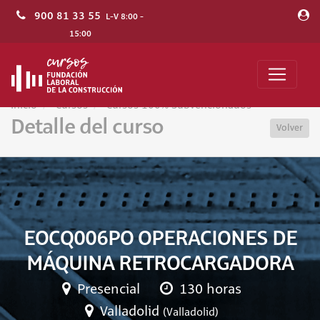
900 81 33 55
L-V 8:00 -
15:00
Inicio
Cursos
Cursos 100% Subvencionados
Detalle del curso
Volver
EOCQ006PO OPERACIONES DE
MÁQUINA RETROCARGADORA
Presencial
130 horas
Valladolid
(Valladolid)