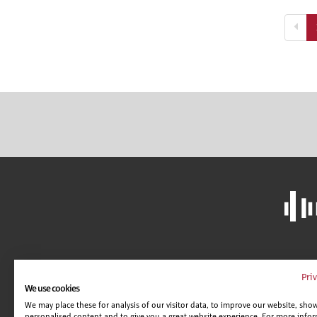
LIBRERÍA
A
Pri
We use cookies
CAMPUS VIRTUAL
C
We may place these for analysis of our visitor data, to improve our website, sho
GUÍA DE CENTROS
AV