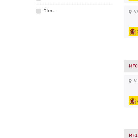
Otros
Va
MF0
Va
MF1