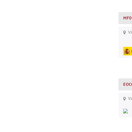
MF0
Va
EOC
Va