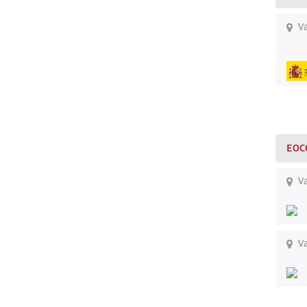
Va
EOC
Va
Va