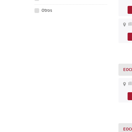
Otros
Il
EOC
Il
EOC