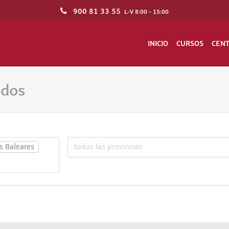
900 81 33 55
L-V 8:00 - 15:00
INICIO
CURSOS
CEN
ados
as Baleares