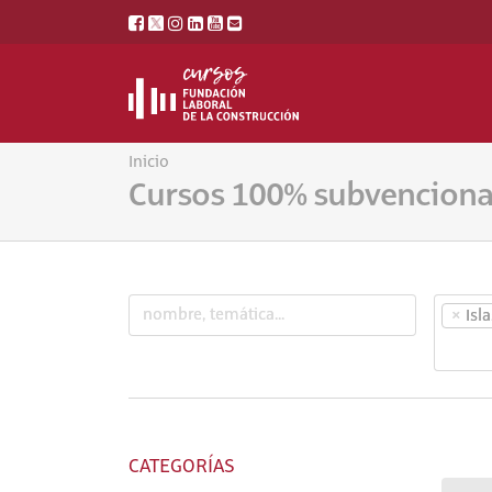
Inicio
Cursos 100% subvencion
×
Isl
CATEGORÍAS