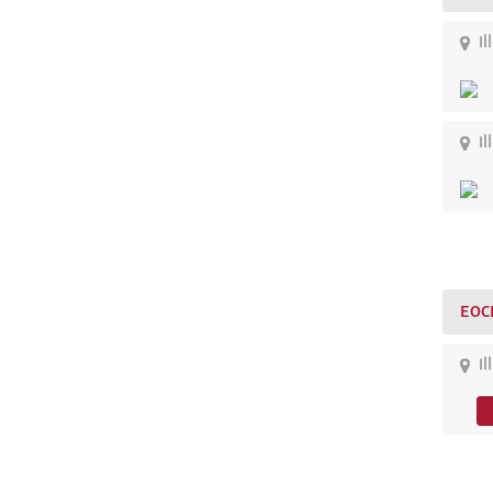
Il
Il
EOC
Il